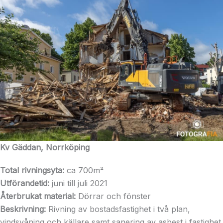
Kv Gäddan, Norrköping
Total rivningsyta:
ca 700m²
Utförandetid:
juni till juli 2021
Återbrukat material:
Dörrar och fönster
Beskrivning:
Rivning av bostadsfastighet i två plan,
vindsvåning och källare samt sanering av asbest i fastighet.