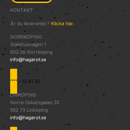
KONTAKT
Är du leverantör?
Klicka här.
NORRKÖPING
Slakthusvägen 1
602 28 Norrköping
info@hagarot.se
011 - 12 61 52
LINKÖPING
Norra Oskarsgatan 32
582 73 Linköping
info@hagarot.se