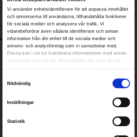
OM OSS
Vi använder enhetsidentifierare för att anpassa innehållet
och annonserna till användarna, tillhandahålla funktioner
PROJEKT
för sociala medier och analysera vår trafik. Vi
VISSELBLÅSNING
vidarebefordrar även sådana identifierare och annan
information från din enhet till de sociala medier och
Vi gör plats för något nytt. På Haga ROT
annons- och analysföretag som vi samarbetar med.
jobbar vi tätt ihop med andra
Dessa kan i sin tur kombinera informationen med annan
entreprenadföretag, industrier, konsultföretag
information som du har tillhandahållit eller som de har
och fastighetsägare då vi erbjuder en komplett
samlat in när du har använt deras tjänster.
helhetslösning – från lättrivning till
Samtyckesval
återställning. Vi har ett brett utbud av tjänster,
Nödvändig
såsom betonghåltagning, lättrivning, sanering,
återvinning, miljöinventeringar,
Inställningar
återbruksinventeringar med mera. Vi kan lösa
det mesta helt enkelt.
Statistik
Arbetsmiljöpolicy
Kvalité och miljöpolicy