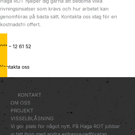
Haga ROT hjälper dig gärna att bedöma vilka
rivningsinsatser som krävs och hur arbetet kan
genomföras på bästa sätt. Kontakta oss idag för en
kostnadsfri offert.
011 – 12 61 52
Kontakta oss
KONTAKT
OM OSS
PROJEKT
VISSELBLÅSNING
Vi gör plats för något nytt. På Haga ROT jobbar
vi tätt ihop med andra entreprenadföretag,