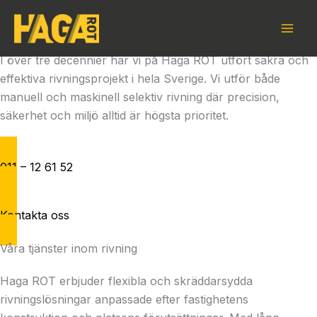
Skip
Haga ROT
to
Rivning med fokus på säkerhet och miljö
content
I över tre decennier har vi på Haga ROT utfört säkra och
effektiva rivningsprojekt i hela Sverige. Vi utför både
manuell och maskinell selektiv rivning där precision,
säkerhet och miljö alltid är högsta prioritet.
011 – 12 61 52
Kontakta oss
Våra tjänster inom rivning
Haga ROT erbjuder flexibla och skräddarsydda
rivningslösningar anpassade efter fastighetens