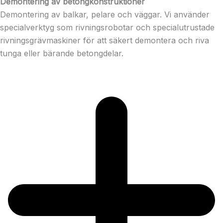
Demontering av betongkonstruktioner
Demontering av balkar, pelare och väggar. Vi använder
specialverktyg som rivningsrobotar och specialutrustade
rivningsgrävmaskiner för att säkert demontera och riva
tunga eller bärande betongdelar.