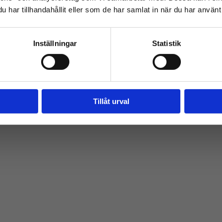
har tillhandahållit eller som de har samlat in när du har använt 
yggbranschen kräver både kunskap och rätt partner. P
Inställningar
Statistik
reprenad i över 30 år. Vi utgår från Norrköping och Li
 Östergötland och Sverige. För oss handlar entrepren
byggprocessen för dig som kund.
Tillåt urval
011 – 12 61 52
Kontakta oss