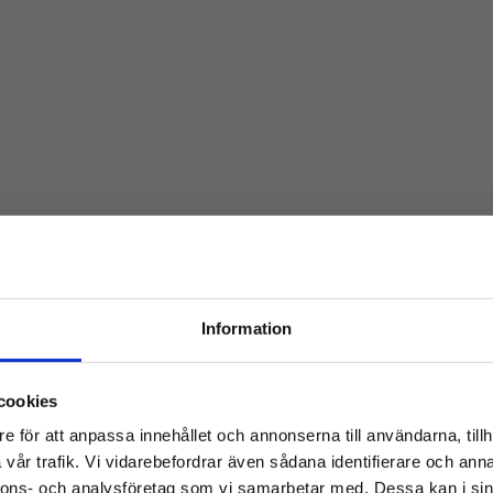
Haga ROT
Information
Entreprenad för ditt
cookies
e för att anpassa innehållet och annonserna till användarna, tillh
vår trafik. Vi vidarebefordrar även sådana identifierare och anna
byggprojekt
nnons- och analysföretag som vi samarbetar med. Dessa kan i sin