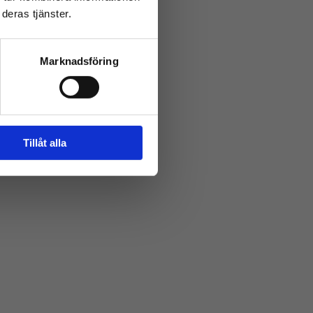
deras tjänster.
å Haga ROT har vi
Marknadsföring
nköping, men tar
ad om att förenkla
Tillåt alla