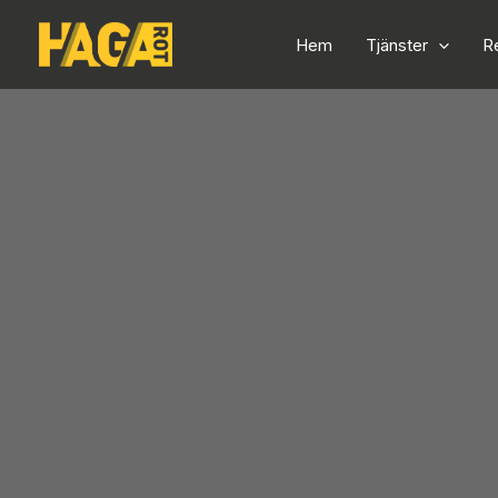
Skip
Hem
Tjänster
R
to
content